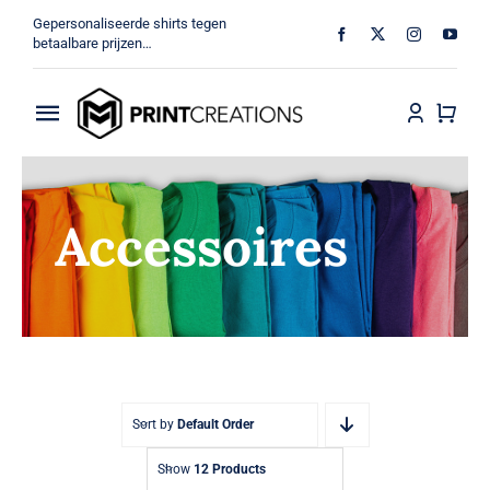
Ga
Gepersonaliseerde shirts tegen
naar
betaalbare prijzen…
inhoud
Toggle
Navigation
Home
Accessoires
Militair
Veteraan
Shop
MV Print Creations
Sort by
Default Order
Show
12 Products