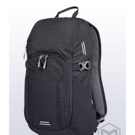
Halfar Daybag Outdoor – 13 liter