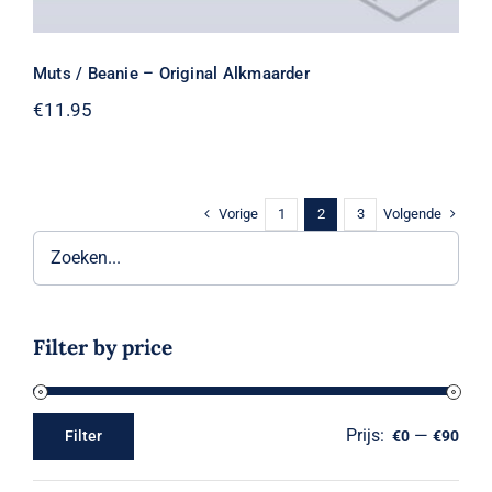
Muts / Beanie – Original Alkmaarder
€
11.95
Vorige
Volgende
1
2
3
Filter by price
Prijs:
—
Filter
€0
€90
Min.
Max.
prijs
prijs