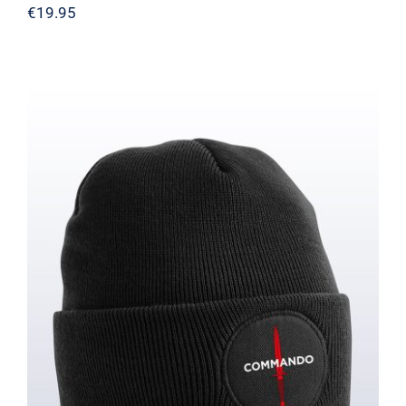
€
19.95
Muts / Beanie – Commando