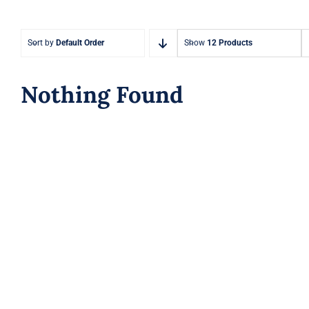
Sort by
Default Order
Show
12 Products
Nothing Found