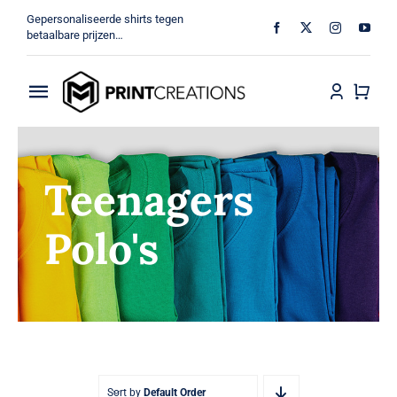
Ga
Gepersonaliseerde shirts tegen
naar
betaalbare prijzen…
inhoud
Toggle
Navigation
Home
Teenagers
Militair
Polo's
Veteraan
Shop
MV Print Creations
Sort by
Default Order