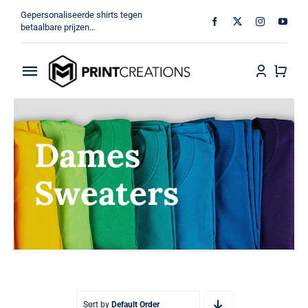
Ga
Gepersonaliseerde shirts tegen
naar
betaalbare prijzen…
inhoud
Toggle
Navigation
Home
Dames
Militair
Sweaters
Veteraan
Shop
MV Print Creations
Sort by
Default Order