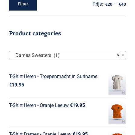
Prijs:
—
Filter
€20
€40
Min.
Max.
prijs
prijs
Product categories

Dames Sweaters (1)
×
T-Shirt Heren - Troepenmacht in Suriname
€
19.95
T-Shirt Heren - Oranje Leeuw
€
19.95
T-Shirt Dames - Oranje Leeuw
€
19.95