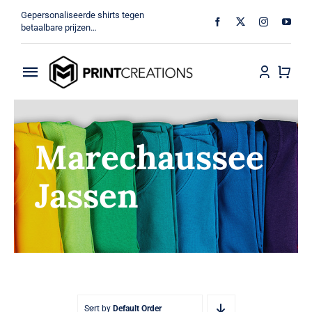
Ga
Gepersonaliseerde shirts tegen
naar
betaalbare prijzen…
inhoud
Toggle
Navigation
Home
Marechaussee
Militair
Jassen
Veteraan
Shop
MV Print Creations
Sort by
Default Order