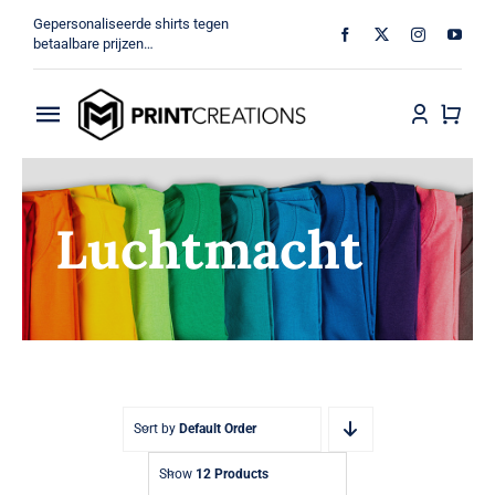
Ga
Gepersonaliseerde shirts tegen
naar
betaalbare prijzen…
inhoud
Toggle
Navigation
Home
Luchtmacht
Militair
Veteraan
Shop
MV Print Creations
Sort by
Default Order
Show
12 Products