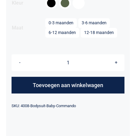

Kleur

0-3 maanden
3-6 maanden
Maat
6-12 maanden
12-18 maanden
Baby
Bodysuit
-
Toevoegen aan winkelwagen
Commando
aantal
Alternative:
SKU:
4008-Bodysuit-Baby-Commando