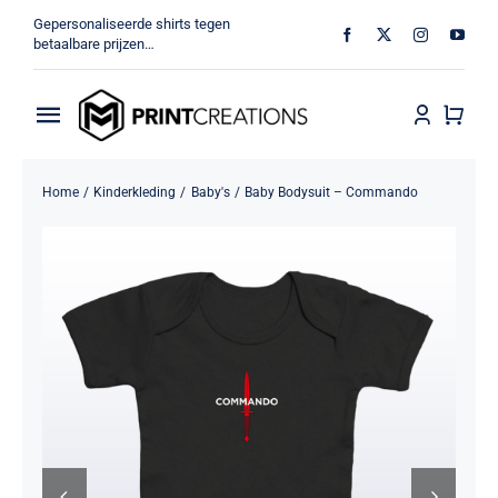
Ga
Gepersonaliseerde shirts tegen
naar
betaalbare prijzen…
inhoud
Toggle
Navigation
Home
Home
Kinderkleding
Baby's
Baby Bodysuit – Commando
Militair
Veteraan
Shop
MV Print Creations