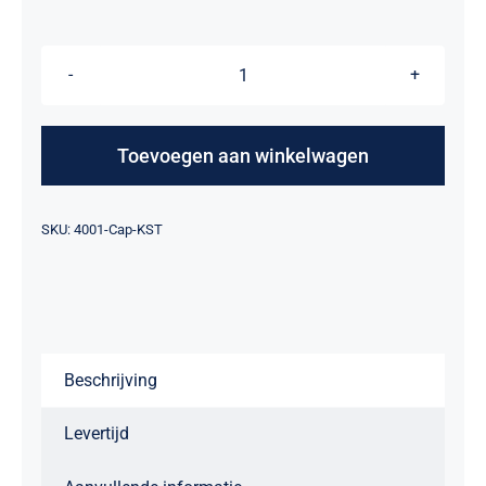
Cap
-
Korps
Toevoegen aan winkelwagen
Speciale
Troepen
Alternative:
SKU:
4001-Cap-KST
aantal
Beschrijving
Levertijd