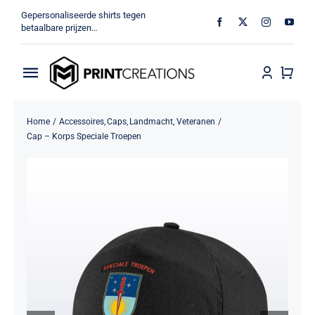
Ga
Gepersonaliseerde shirts tegen
naar
betaalbare prijzen…
inhoud
Toggle
Navigation
Home
Home
Accessoires
Caps
Landmacht
Veteranen
Cap – Korps Speciale Troepen
Militair
Veteraan
Shop
MV Print Creations