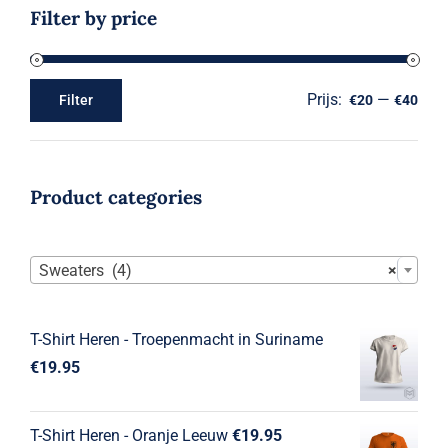
Filter by price
Prijs:
—
Filter
€20
€40
Min.
Max.
prijs
prijs
Product categories

Sweaters (4)
×
T-Shirt Heren - Troepenmacht in Suriname
€
19.95
T-Shirt Heren - Oranje Leeuw
€
19.95