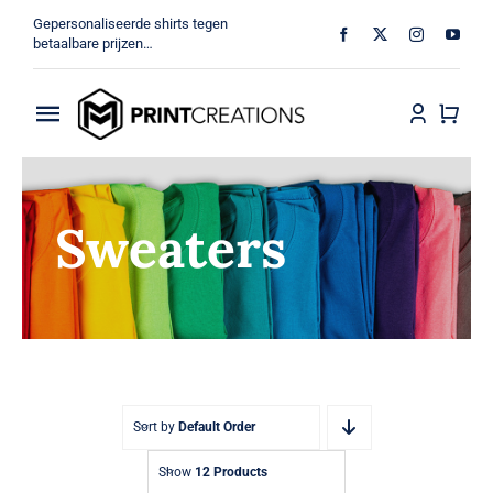
Ga
Gepersonaliseerde shirts tegen
naar
betaalbare prijzen…
inhoud
Toggle
Navigation
Home
Sweaters
Militair
Veteraan
Shop
MV Print Creations
Sort by
Default Order
Show
12 Products