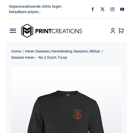
Ga
Gepersonaliseerde shirts tegen
naar
betaalbare prijzen…
inhoud
Toggle
Navigation
Home
Home
Heren Sweaters
Herenkleding
Sweaters
Militair
Sweater Heren – No.2 Dutch Troop
Militair
Veteraan
Shop
MV Print Creations