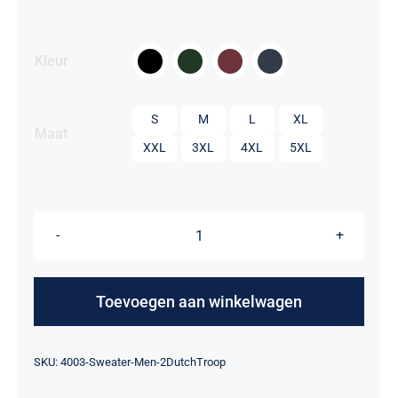

Kleur

S
M
L
XL
Maat
XXL
3XL
4XL
5XL
Sweater
Heren
-
Toevoegen aan winkelwagen
No.2
Dutch
Alternative:
SKU:
4003-Sweater-Men-2DutchTroop
Troop
aantal