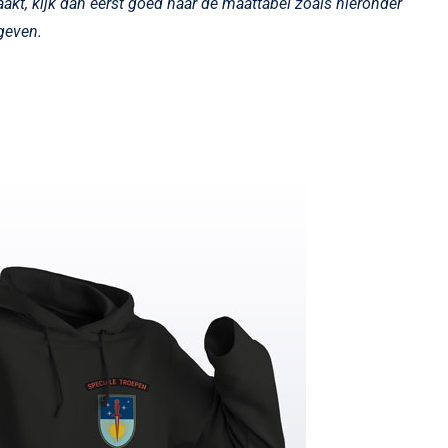
aakt, kijk dan eerst goed naar de maattabel zoals hieronder
egeven.