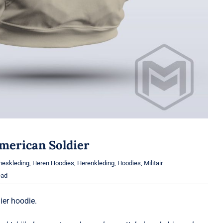
merican Soldier
eskleding
,
Heren Hoodies
,
Herenkleding
,
Hoodies
,
Militair
ead
er hoodie.