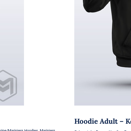
Hoodie Adult – K
rine/Mariniers Hoodies
,
Mariniers
,