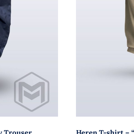
y Trouser
Heren T-shirt – 