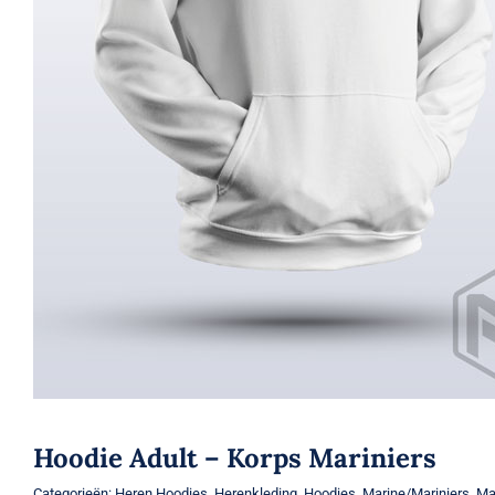
Hoodie Adult – Korps Mariniers
Categorieën:
Heren Hoodies
,
Herenkleding
,
Hoodies
,
Marine/Mariniers
,
Ma