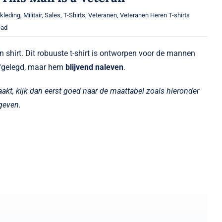
kleding
,
Militair
,
Sales
,
T-Shirts
,
Veteranen
,
Veteranen Heren T-shirts
ead
shirt. Dit robuuste t-shirt is ontworpen voor de mannen
afgelegd, maar hem
blijvend naleven
.
aakt, kijk dan eerst goed naar de maattabel zoals hieronder
egeven.