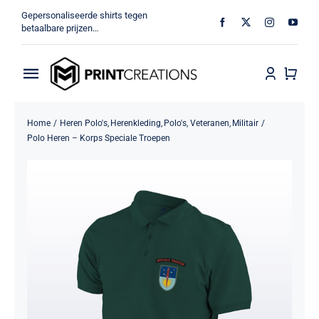
Ga
Gepersonaliseerde shirts tegen
naar
betaalbare prijzen…
inhoud
Toggle
Navigation
Home
Home
Heren Polo's
Herenkleding
Polo's
Veteranen
Militair
Polo Heren – Korps Speciale Troepen
Militair
Veteraan
Shop
MV Print Creations