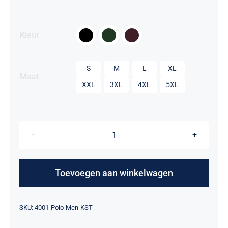

Kleur

S
M
L
XL
Maat
XXL
3XL
4XL
5XL
Polo
Heren
-
Toevoegen aan winkelwagen
Korps
Speciale
Alternative:
SKU:
4001-Polo-Men-KST-
Troepen
aantal