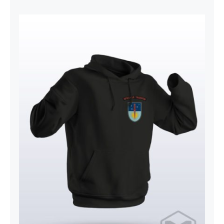
Hoodie Adult – Korps Speciale
Troepen