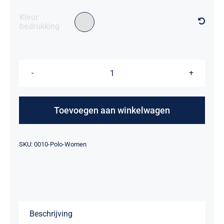
Kleur

bedrukking
Polo
Dames
-
Toevoegen aan winkelwagen
Haarlem
aantal
Alternative:
SKU:
0010-Polo-Women
Beschrijving