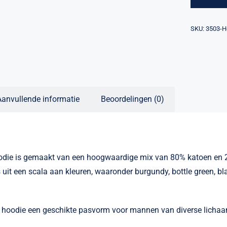
Alternativ
SKU:
3503-H
Aanvullende informatie
Beoordelingen (0)
die is gemaakt van een hoogwaardige mix van 80% katoen en 20
t een scala aan kleuren, waaronder burgundy, bottle green, blac
e hoodie een geschikte pasvorm voor mannen van diverse licha