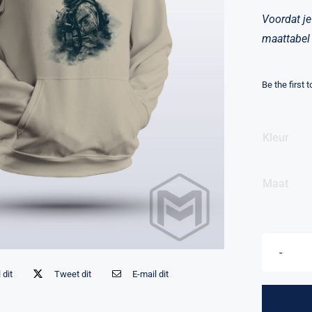
Voordat je
maattabel 
Be the first 
Kleur
Maat
 dit
Tweet dit
E-mail dit