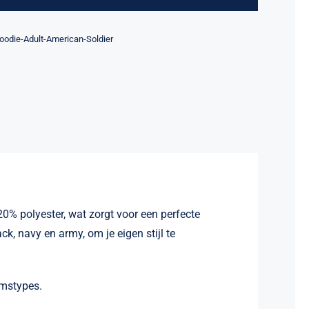
American
Soldier
e:
oodie-Adult-American-Soldier
aantal
% polyester, wat zorgt voor een perfecte
k, navy en army, om je eigen stijl te
amstypes.