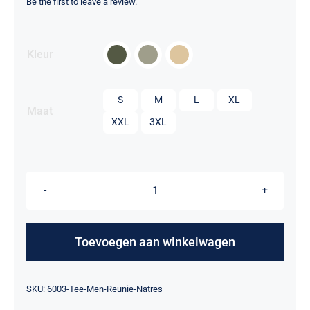
Be the first to leave a review.

Kleur

S
M
L
XL
Maat
XXL
3XL
T-
Shirt
Heren
Toevoegen aan winkelwagen
-
Reünie
Alternative:
SKU:
6003-Tee-Men-Reunie-Natres
Natres