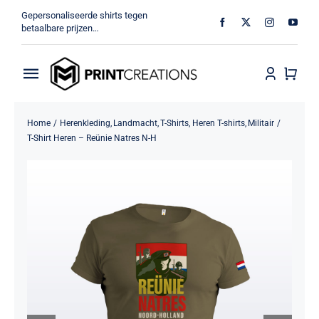
Ga
Gepersonaliseerde shirts tegen
naar
betaalbare prijzen…
inhoud
Toggle
Navigation
Home
Home
Herenkleding
Landmacht
T-Shirts
Heren T-shirts
Militair
T-Shirt Heren – Reünie Natres N-H
Militair
Veteraan
Shop
MV Print Creations