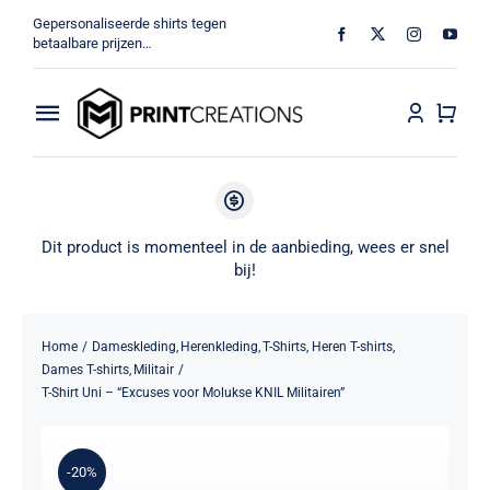
Ga
Gepersonaliseerde shirts tegen
naar
betaalbare prijzen…
inhoud
Toggle
Navigation
Home
Militair
Dit product is momenteel in de aanbieding, wees er snel
bij!
Veteraan
Home
Dameskleding
Herenkleding
T-Shirts
Heren T-shirts
Shop
Dames T-shirts
Militair
T-Shirt Uni – “Excuses voor Molukse KNIL Militairen”
MV Print Creations
-20%