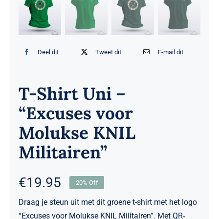
Deel dit
Tweet dit
E-mail dit
T-Shirt Uni –
“Excuses voor
Molukse KNIL
Militairen”
€
19.95
20% Off
Draag je steun uit met dit groene t-shirt met het logo
“Excuses voor Molukse KNIL Militairen”. Met QR-