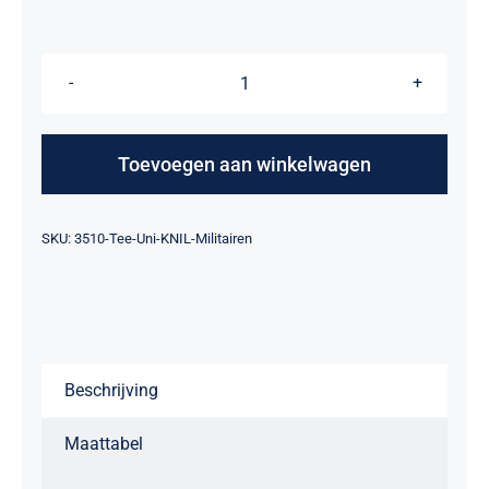
T-
Shirt
Uni
Toevoegen aan winkelwagen
-
“Excuses
Alternative:
SKU:
3510-Tee-Uni-KNIL-Militairen
voor
Molukse
KNIL
Militairen”
aantal
Beschrijving
Maattabel