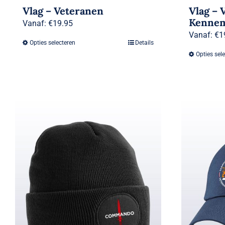
Vlag – Veteranen
Vlag – 
Kennem
Vanaf:
€
19.95
Vanaf:
€
1
Opties selecteren
Details
Dit
Opties sel
product
heeft
meerdere
variaties.
Deze
optie
kan
gekozen
worden
op
de
productpagina