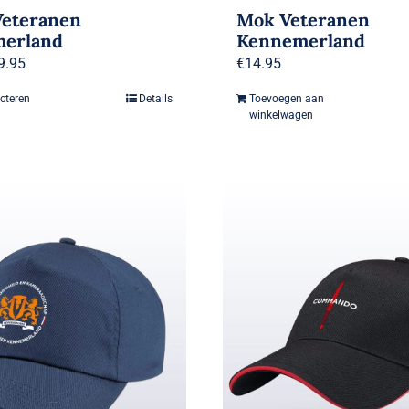
Veteranen
Mok Veteranen
erland
Kennemerland
9.95
€
14.95
ecteren
Details
Toevoegen aan
Dit
winkelwagen
product
heeft
meerdere
variaties.
Deze
optie
kan
gekozen
worden
op
de
productpagina