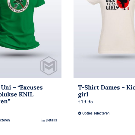
 Uni – “Excuses
T-Shirt Dames – Kic
olukse KNIL
girl
ren”
€
19.95
Opties selecteren
Dit
ecteren
Details
Dit
product
product
heeft