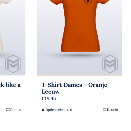
k like a
T-Shirt Dames – Oranje
Leeuw
€
19.95
Details
Opties selecteren
Details
Dit
product
heeft