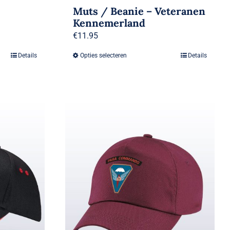
Muts / Beanie – Veteranen
Kennemerland
€
11.95
Details
Opties selecteren
Details
Dit
product
heeft
meerdere
variaties.
Deze
optie
kan
gekozen
worden
op
de
productpagina