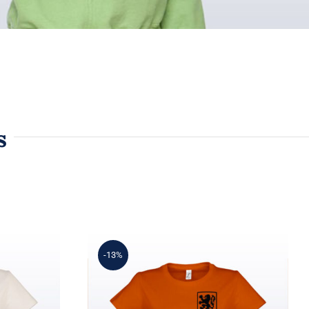
s
-13%