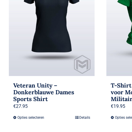
T-Shirt
Veteran Unity –
voor M
Donkerblauwe Dames
Militai
Sports Shirt
€
19.95
€
27.95
Opties sel
Opties selecteren
Details
Dit
product