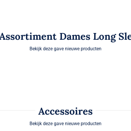
heeft
meerdere
meerdere
variaties.
variaties.
Deze
Deze
optie
Assortiment Dames Long Sl
optie
kan
kan
gekozen
Bekijk deze gave nieuwe producten
gekozen
worden
worden
op
op
de
de
productpag
productpagina
Accessoires
Bekijk deze gave nieuwe producten